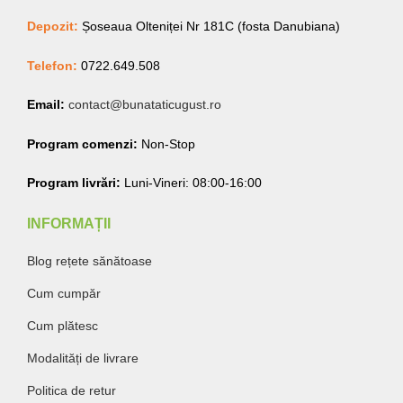
Depozit:
Șoseaua Olteniței Nr 181C (fosta Danubiana)
Telefon:
0722.649.508
Email:
contact@bunataticugust.ro
Program comenzi:
Non-Stop
Program livrări:
Luni-Vineri: 08:00-16:00
INFORMAȚII
Blog rețete sănătoase
Cum cumpăr
Cum plătesc
Modalități de livrare
Politica de retur