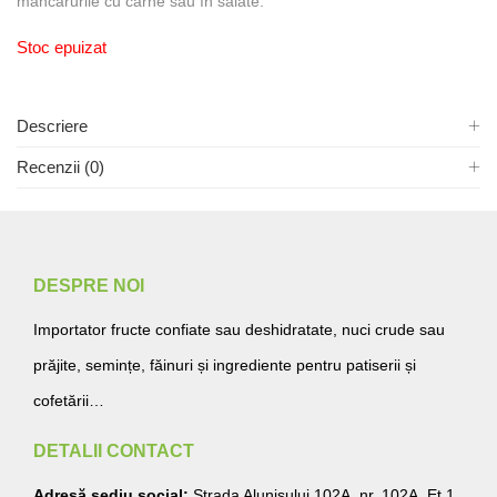
mâncărurile cu carne sau în salate.
Stoc epuizat
Descriere
Recenzii (0)
DESPRE NOI
Importator fructe confiate sau deshidratate, nuci crude sau
prăjite, semințe, făinuri și ingrediente pentru patiserii și
cofetării…
DETALII CONTACT
Adresă sediu social:
Strada Alunișului 102A, nr. 102A, Et.1,