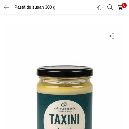
0
Pastă de susan 300 g
AUTENTIFICARE
ÎNREGISTRARE
Introduceți numele de utilizator și parola pentru a vă autentifica.
Amintește-ți de mine
Ai uitat parola?