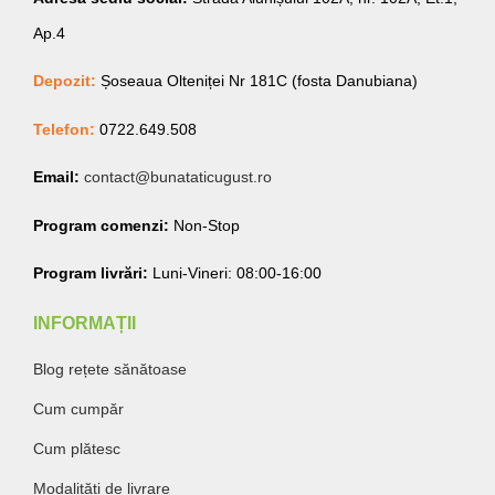
Ap.4
Depozit:
Șoseaua Olteniței Nr 181C (fosta Danubiana)
Telefon:
0722.649.508
Email:
contact@bunataticugust.ro
Program comenzi:
Non-Stop
Program livrări:
Luni-Vineri: 08:00-16:00
INFORMAȚII
Blog rețete sănătoase
Cum cumpăr
Cum plătesc
Modalități de livrare