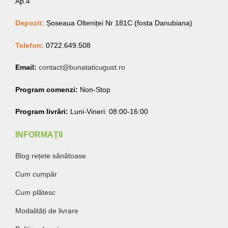
Ap.4
Depozit:
Șoseaua Olteniței Nr 181C (fosta Danubiana)
Telefon:
0722.649.508
Email:
contact@bunataticugust.ro
Program comenzi:
Non-Stop
Program livrări:
Luni-Vineri: 08:00-16:00
INFORMAȚII
Blog rețete sănătoase
Cum cumpăr
Cum plătesc
Modalități de livrare