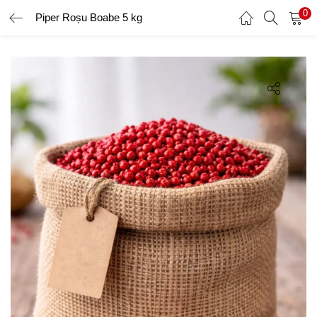
0
Piper Roșu Boabe 5 kg
AUTENTIFICARE
ÎNREGISTRARE
Introduceți numele de utilizator și parola pentru a vă autentifica.
Amintește-ți de mine
Ai uitat parola?