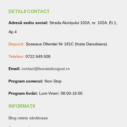
DETALII CONTACT
Adresă sediu social:
Strada Alunișului 102A, nr. 102A, Et.1,
Ap.4
Depozit:
Șoseaua Olteniței Nr 181C (fosta Danubiana)
Telefon:
0722.649.508
Email:
contact@bunataticugust.ro
Program comenzi:
Non-Stop
Program livrări:
Luni-Vineri: 08:00-16:00
INFORMAȚII
Blog rețete sănătoase