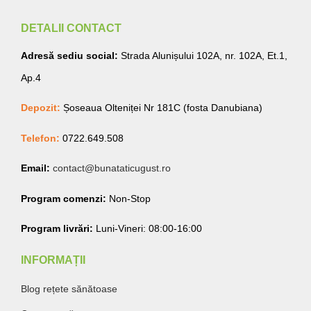
DETALII CONTACT
Adresă sediu social:
Strada Alunișului 102A, nr. 102A, Et.1,
Ap.4
Depozit:
Șoseaua Olteniței Nr 181C (fosta Danubiana)
Telefon:
0722.649.508
Email:
contact@bunataticugust.ro
Program comenzi:
Non-Stop
Program livrări:
Luni-Vineri: 08:00-16:00
INFORMAȚII
Blog rețete sănătoase