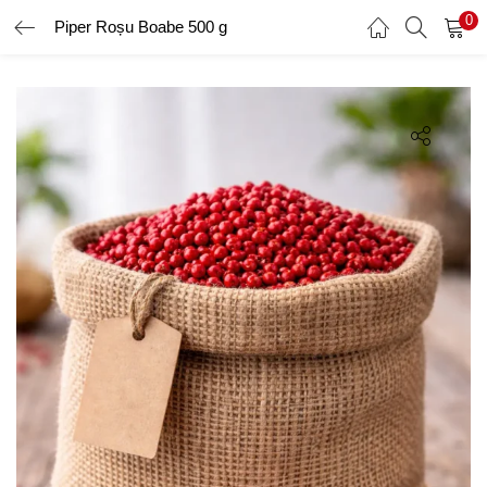
0
Piper Roșu Boabe 500 g
AUTENTIFICARE
ÎNREGISTRARE
Introduceți numele de utilizator și parola pentru a vă autentifica.
Amintește-ți de mine
Ai uitat parola?