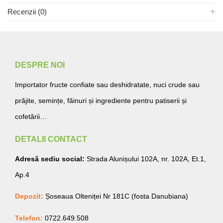
Recenzii (0)
DESPRE NOI
Importator fructe confiate sau deshidratate, nuci crude sau
prăjite, semințe, făinuri și ingrediente pentru patiserii și
cofetării…
DETALII CONTACT
Adresă sediu social:
Strada Alunișului 102A, nr. 102A, Et.1,
Ap.4
Depozit:
Șoseaua Olteniței Nr 181C (fosta Danubiana)
Telefon:
0722.649.508