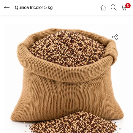
0
Quinoa tricolor 5 kg
AUTENTIFICARE
ÎNREGISTRARE
Introduceți numele de utilizator și parola pentru a vă autentifica.
Amintește-ți de mine
Ai uitat parola?