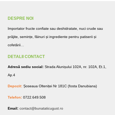
DESPRE NOI
Importator fructe confiate sau deshidratate, nuci crude sau
prăjite, semințe, făinuri și ingrediente pentru patiserii și
cofetării…
DETALII CONTACT
Adresă sediu social:
Strada Alunișului 102A, nr. 102A, Et.1,
Ap.4
Depozit:
Șoseaua Olteniței Nr 181C (fosta Danubiana)
Telefon:
0722.649.508
Email:
contact@bunataticugust.ro