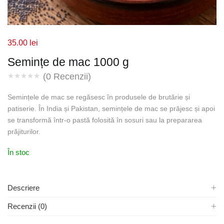
35.00
lei
Semințe de mac 1000 g
(
0
Recenzii)
Semințele de mac se regăsesc în produsele de brutărie și
patiserie. În India și Pakistan, semințele de mac se prăjesc și apoi
se transformă într-o pastă folosită în sosuri sau la prepararea
prăjiturilor.
În stoc
Descriere
Recenzii (0)