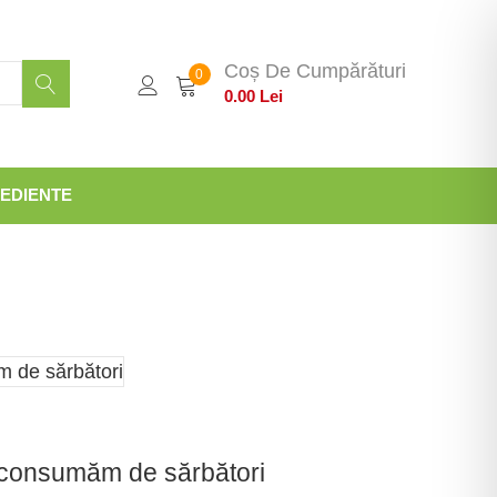
Coș De Cumpărături
0
0.00
Lei
EDIENTE
ă consumăm de sărbători