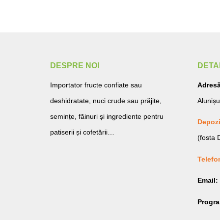
DESPRE NOI
DETA
Importator fructe confiate sau
Adresă
deshidratate, nuci crude sau prăjite,
Alunișu
semințe, făinuri și ingrediente pentru
Depozi
patiserii și cofetării…
(fosta
Telefo
Email:
Progr