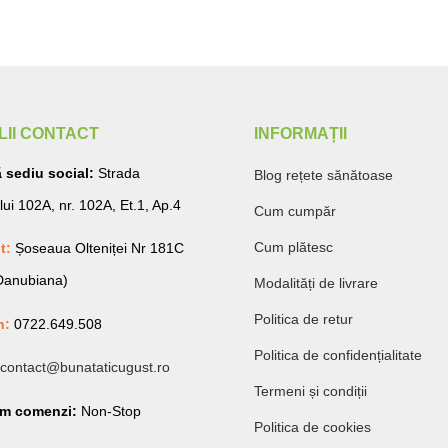
LII CONTACT
INFORMAȚII
 sediu social:
Strada
Blog rețete sănătoase
lui 102A, nr. 102A, Et.1, Ap.4
Cum cumpăr
Cum plătesc
t:
Șoseaua Olteniței Nr 181C
 Danubiana)
Modalități de livrare
Politica de retur
n:
0722.649.508
Politica de confidențialitate
contact@bunataticugust.ro
Termeni și condiții
am comenzi:
Non-Stop
Politica de cookies