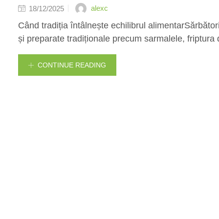
alexc
18/12/2025
Când tradiția întâlnește echilibrul alimentarSărbăt
și preparate tradiționale precum sarmalele, friptura 
CONTINUE READING