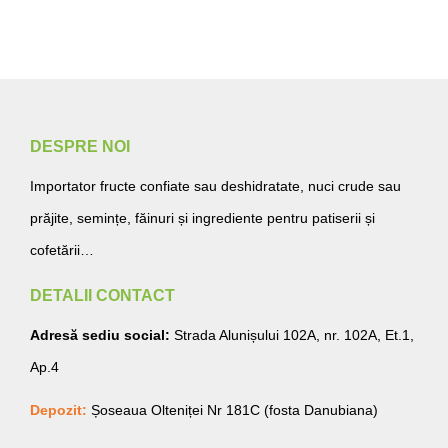
DESPRE NOI
Importator fructe confiate sau deshidratate, nuci crude sau
prăjite, semințe, făinuri și ingrediente pentru patiserii și
cofetării…
DETALII CONTACT
Adresă sediu social:
Strada Alunișului 102A, nr. 102A, Et.1,
Ap.4
Depozit:
Șoseaua Olteniței Nr 181C (fosta Danubiana)