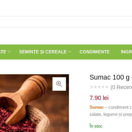
ATE
SEMINȚE ȘI CEREALE
CONDIMENTE
INGR
Sumac 100 g –
(
0
Recenz
7.90
lei
Sumac
– condiment cu
salate, legume și prep
În stoc