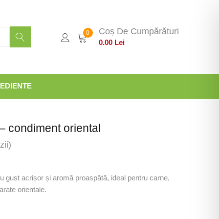
Coș De Cumpărături
0
0.00
Lei
EDIENTE
 condiment oriental
ii)
 gust acrișor și aromă proaspătă, ideal pentru carne,
arate orientale.