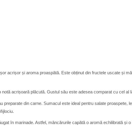
or acrișor și aroma proaspătă. Este obținut din fructele uscate și m
 notă acrișoară plăcută. Gustul său este adesea comparat cu cel al lăm
sau preparate din carne. Sumacul este ideal pentru salate proaspete, l
ijlociu.
ugat în marinade. Astfel, mâncărurile capătă o aromă echilibrată și o 