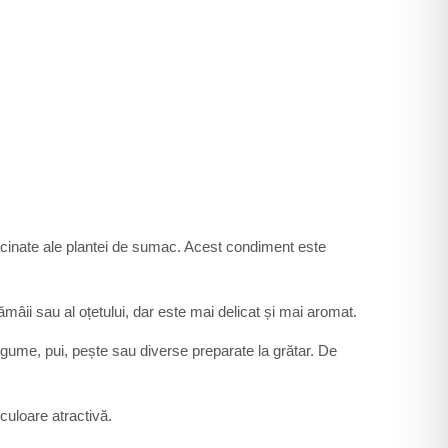
ăcinate ale plantei de sumac. Acest condiment este
âii sau al oțetului, dar este mai delicat și mai aromat.
egume, pui, pește sau diverse preparate la grătar. De
culoare atractivă.