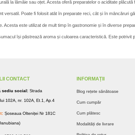
turală la lămâie sau oțet. Acesta oferă preparatelor o aciditate plăcută 
ersatil. Poate fi folosit atât în preparate reci, cât și în mâncăruri găt
e. Acesta este utilizat de mult timp în gastronomie și în diverse prepar
sumacul își păstrează aroma și culoarea caracteristică. Este potrivit p
LII CONTACT
INFORMAȚII
 sediu social:
Strada
Blog rețete sănătoase
lui 102A, nr. 102A, Et.1, Ap.4
Cum cumpăr
Cum plătesc
t:
Șoseaua Olteniței Nr 181C
 Danubiana)
Modalități de livrare
Politica de retur