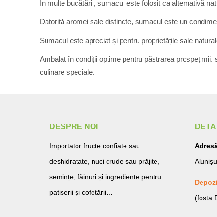
În multe bucătării, sumacul este folosit ca alternativă na
Datorită aromei sale distincte, sumacul este un condiment v
Sumacul este apreciat și pentru proprietățile sale natural
Ambalat în condiții optime pentru păstrarea prospețimii, 
culinare speciale.
DESPRE NOI
DETA
Importator fructe confiate sau
Adresă
deshidratate, nuci crude sau prăjite,
Alunișu
semințe, făinuri și ingrediente pentru
Depozi
patiserii și cofetării…
(fosta