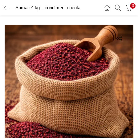
0
Sumac 4 kg – condiment oriental
AUTENTIFICARE
ÎNREGISTRARE
Introduceți numele de utilizator și parola pentru a vă autentifica.
Amintește-ți de mine
Ai uitat parola?