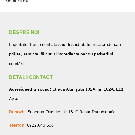
Recenzii (0)
DESPRE NOI
Importator fructe confiate sau deshidratate, nuci crude sau
prăjite, semințe, făinuri și ingrediente pentru patiserii și
cofetării…
DETALII CONTACT
Adresă sediu social:
Strada Alunișului 102A, nr. 102A, Et.1,
Ap.4
Depozit:
Șoseaua Olteniței Nr 181C (fosta Danubiana)
Telefon:
0722.649.508