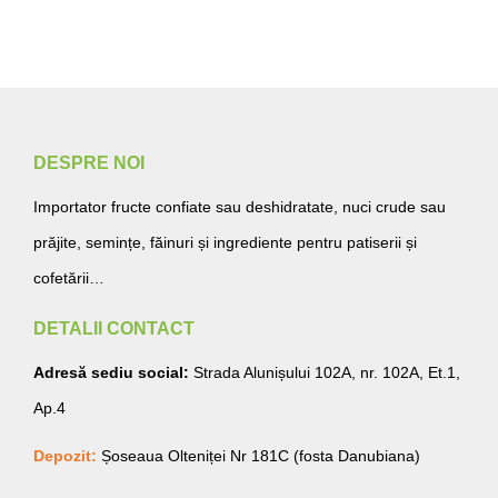
DESPRE NOI
Importator fructe confiate sau deshidratate, nuci crude sau
prăjite, semințe, făinuri și ingrediente pentru patiserii și
cofetării…
DETALII CONTACT
Adresă sediu social:
Strada Alunișului 102A, nr. 102A, Et.1,
Ap.4
Depozit:
Șoseaua Olteniței Nr 181C (fosta Danubiana)