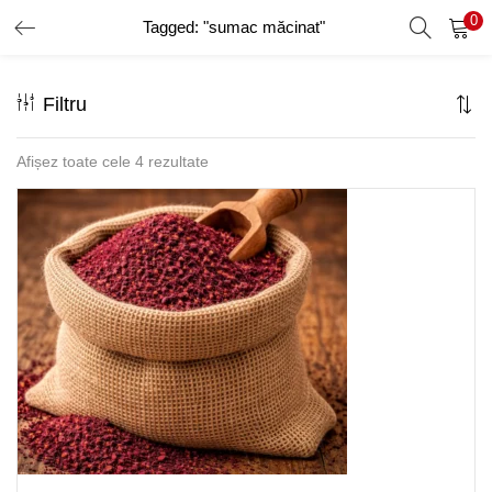
0
Tagged: "sumac măcinat"
AUTENTIFICARE
ÎNREGISTRARE
Filtru
Introduceți numele de utilizator și parola pentru a vă autentifica.
Afișez toate cele 4 rezultate
Amintește-ți de mine
Ai uitat parola?