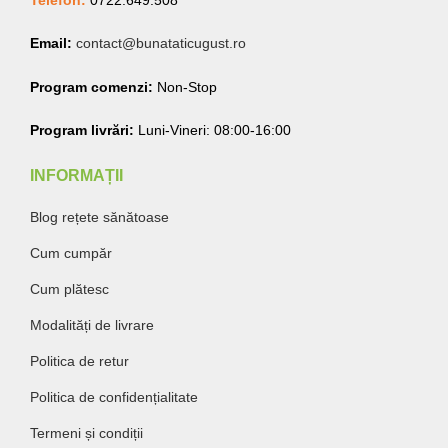
Email:
contact@bunataticugust.ro
Program comenzi:
Non-Stop
Program livrări:
Luni-Vineri: 08:00-16:00
INFORMAȚII
Blog rețete sănătoase
Cum cumpăr
Cum plătesc
Modalități de livrare
Politica de retur
Politica de confidențialitate
Termeni și condiții