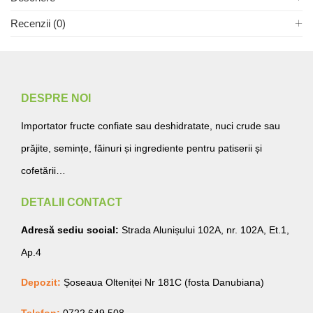
Recenzii (0)
DESPRE NOI
Importator fructe confiate sau deshidratate, nuci crude sau
prăjite, semințe, făinuri și ingrediente pentru patiserii și
cofetării…
DETALII CONTACT
Adresă sediu social:
Strada Alunișului 102A, nr. 102A, Et.1,
Ap.4
Depozit:
Șoseaua Olteniței Nr 181C (fosta Danubiana)
Telefon:
0722.649.508