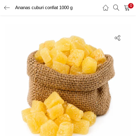
0
Ananas cuburi confiat 1000 g
AUTENTIFICARE
ÎNREGISTRARE
Introduceți numele de utilizator și parola pentru a vă autentifica.
Amintește-ți de mine
Ai uitat parola?