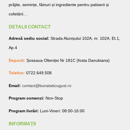
prăjite, semințe, făinuri și ingrediente pentru patiserii și
cofetării…
DETALII CONTACT
Adresă sediu social:
Strada Alunișului 102A, nr. 102A, Et.1,
Ap.4
Depozit:
Șoseaua Olteniței Nr 181C (fosta Danubiana)
Telefon:
0722.649.508
Email:
contact@bunataticugust.ro
Program comenzi:
Non-Stop
Program livrări:
Luni-Vineri: 08:00-16:00
INFORMAȚII