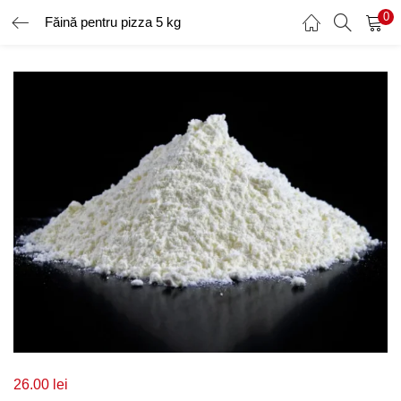
0
Făină pentru pizza 5 kg
AUTENTIFICARE
ÎNREGISTRARE
Introduceți numele de utilizator și parola pentru a vă autentifica.
Amintește-ți de mine
Ai uitat parola?
26.00
lei