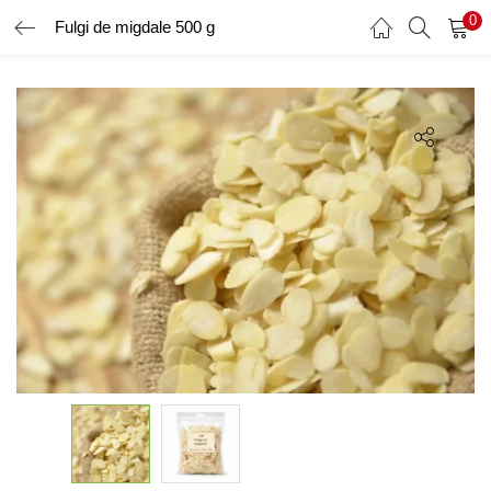
0
Fulgi de migdale 500 g
AUTENTIFICARE
ÎNREGISTRARE
Introduceți numele de utilizator și parola pentru a vă autentifica.
Amintește-ți de mine
Ai uitat parola?