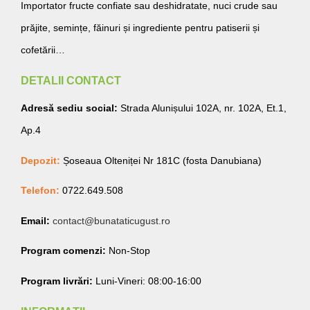
Importator fructe confiate sau deshidratate, nuci crude sau
prăjite, semințe, făinuri și ingrediente pentru patiserii și
cofetării…
DETALII CONTACT
Adresă sediu social:
Strada Alunișului 102A, nr. 102A, Et.1,
Ap.4
Depozit:
Șoseaua Olteniței Nr 181C (fosta Danubiana)
Telefon:
0722.649.508
Email:
contact@bunataticugust.ro
Program comenzi:
Non-Stop
Program livrări:
Luni-Vineri: 08:00-16:00