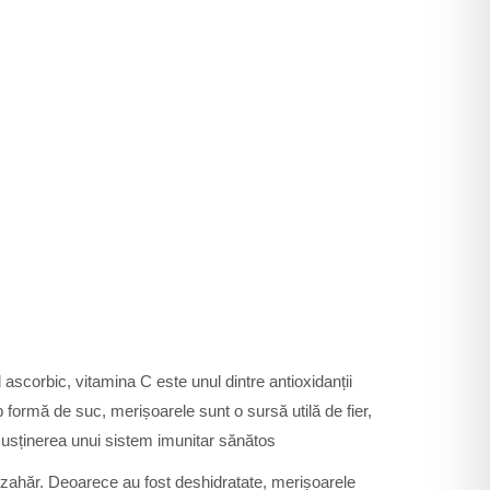
scorbic, vitamina C este unul dintre antioxidanții
formă de suc, merișoarele sunt o sursă utilă de fier,
a susținerea unui sistem imunitar sănătos
e zahăr. Deoarece au fost deshidratate, merișoarele