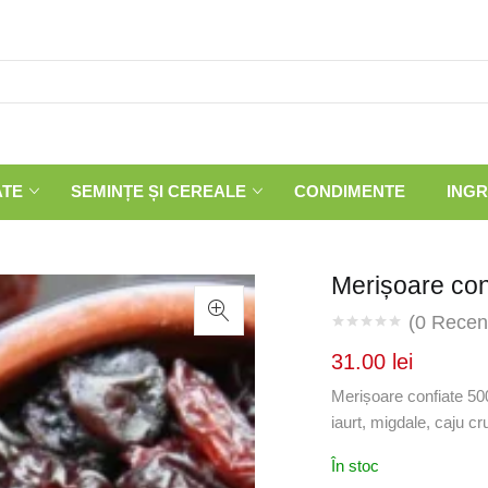
ATE
SEMINȚE ȘI CEREALE
CONDIMENTE
INGR
Merișoare con
(
0
Recenz
31.00
lei
Merișoare confiate 5
iaurt, migdale, caju cru
În stoc