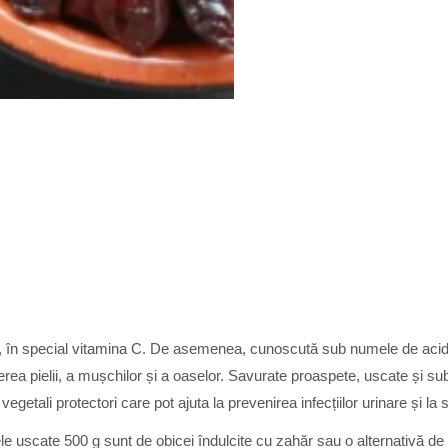
, în special vitamina C. De asemenea, cunoscută sub numele de acid a
ea pielii, a mușchilor și a oaselor.
Savurate proaspete, uscate și sub 
egetali protectori care pot ajuta la prevenirea infecțiilor urinare și l
le uscate 500 g sunt de obicei îndulcite cu zahăr sau o alternativă d