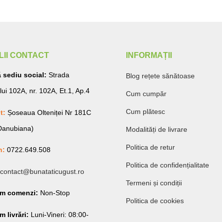
LII CONTACT
INFORMAȚII
 sediu social:
Strada
Blog rețete sănătoase
lui 102A, nr. 102A, Et.1, Ap.4
Cum cumpăr
Cum plătesc
t:
Șoseaua Olteniței Nr 181C
 Danubiana)
Modalități de livrare
Politica de retur
n:
0722.649.508
Politica de confidențialitate
contact@bunataticugust.ro
Termeni și condiții
am comenzi:
Non-Stop
Politica de cookies
 livrări:
Luni-Vineri: 08:00-