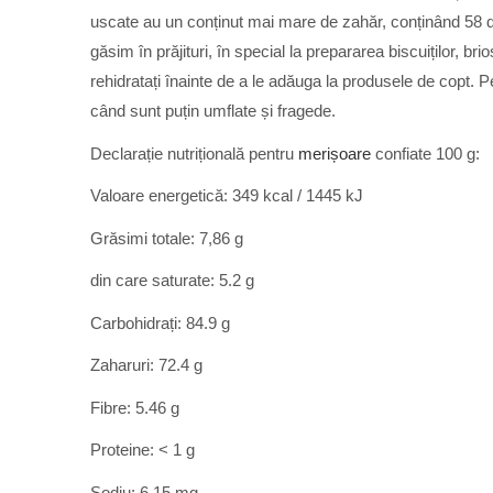
uscate au un conținut mai mare de zahăr, conținând 58 d
găsim în prăjituri, în special la prepararea biscuiților, b
rehidratați înainte de a le adăuga la produsele de copt. 
când sunt puțin umflate și fragede.
Declarație nutrițională pentru
merișoare
confiate 100 g:
Valoare energetică: 349 kcal / 1445 kJ
Grăsimi totale: 7,86 g
din care saturate: 5.2 g
Carbohidrați: 84.9 g
Zaharuri: 72.4 g
Fibre: 5.46 g
Proteine: < 1 g
Sodiu: 6.15 mg