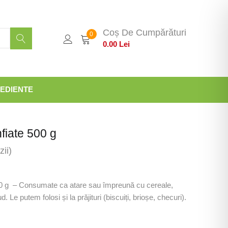
Coș De Cumpărături
0
0.00
Lei
EDIENTE
fiate 500 g
ii)
00 g – Consumate ca atare sau împreună cu cereale,
d. Le putem folosi și la prăjituri (biscuiți, brioșe, checuri).