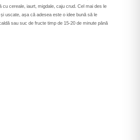
u cereale, iaurt, migdale, caju crud. Cel mai des le
ure și uscate, așa că adesea este o idee bună să le
pă caldă sau suc de fructe timp de 15-20 de minute până