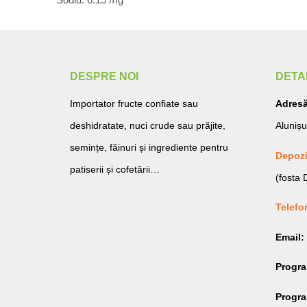
DESPRE NOI
DETA
Importator fructe confiate sau
Adresă
deshidratate, nuci crude sau prăjite,
Alunișu
semințe, făinuri și ingrediente pentru
Depozi
patiserii și cofetării…
(fosta
Telefo
Email:
Progr
Program