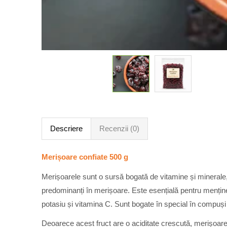
Descriere
Recenzii (0)
Merișoare confiate 500 g
Merișoarele sunt o sursă bogată de vitamine și minerale
predominanți în merișoare. Este esențială pentru menținer
potasiu și vitamina C. Sunt bogate în special în compuși v
Deoarece acest fruct are o aciditate crescută, merișoare