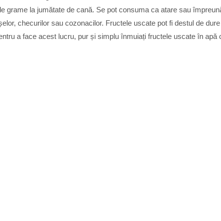
e grame la jumătate de cană. Se pot consuma ca atare sau împreună c
rioșelor, checurilor sau cozonacilor. Fructele uscate pot fi destul de d
Pentru a face acest lucru, pur și simplu înmuiați fructele uscate în a