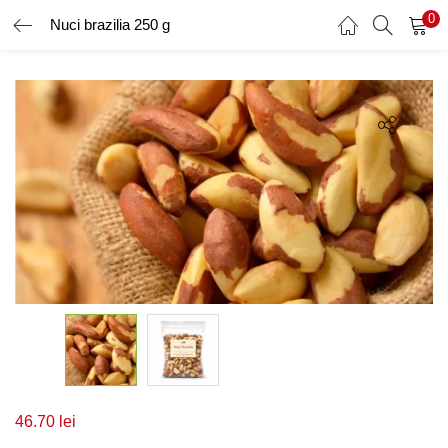
0
Nuci brazilia 250 g
AUTENTIFICARE
ÎNREGISTRARE
Introduceți numele de utilizator și parola pentru a vă autentifica.
Amintește-ți de mine
Ai uitat parola?
46.70
lei