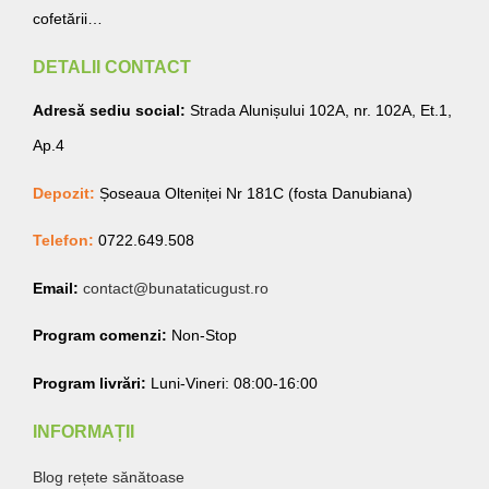
cofetării…
DETALII CONTACT
Adresă sediu social:
Strada Alunișului 102A, nr. 102A, Et.1,
Ap.4
Depozit:
Șoseaua Olteniței Nr 181C (fosta Danubiana)
Telefon:
0722.649.508
Email:
contact@bunataticugust.ro
Program comenzi:
Non-Stop
Program livrări:
Luni-Vineri: 08:00-16:00
INFORMAȚII
Blog rețete sănătoase