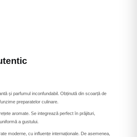
utentic
ntă și parfumul inconfundabil. Obținută din scoarță de
ofunzime preparatelor culinare.
rețete aromate. Se integrează perfect în prăjituri,
 uniformă a gustului.
eparate moderne, cu influențe internaționale. De asemenea,