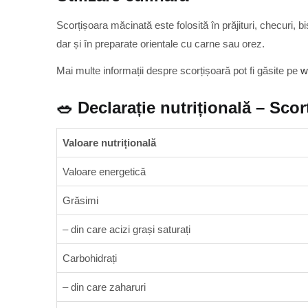
Scorțișoara măcinată este folosită în prăjituri, checuri, bi
dar și în preparate orientale cu carne sau orez.
Mai multe informații despre scorțișoară pot fi găsite pe
w
🥗 Declarație nutrițională – Sco
Valoare nutrițională
Valoare energetică
Grăsimi
– din care acizi grași saturați
Carbohidrați
– din care zaharuri