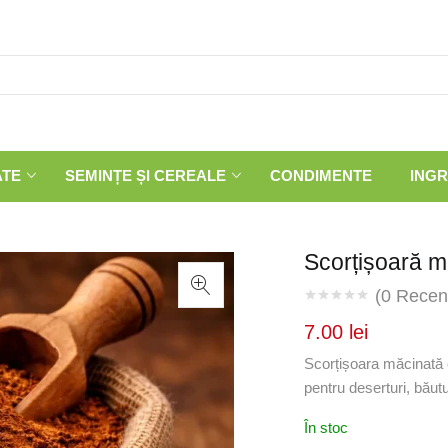
ATE
SEMINȚE ȘI CEREALE
CONDIMENTE
INGR
Scorțișoară m
(
0
Recenz
7.00
lei
Scorțișoara măcinată 
pentru deserturi, băutu
În stoc