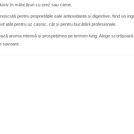
clusiv în mâncăruri cu orez sau carne.
cută pentru proprietățile sale antioxidante și digestive, fiind un ingr
vit atât pentru uz casnic, cât și pentru bucătării profesionale.
ază aroma intensă și prospețimea pe termen lung. Alege scorțișoară 
de savoare.