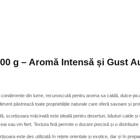
00 g – Aromă Intensă și Gust A
e condimente din lume, recunoscută pentru aroma sa caldă, dulce-pica
diment păstrează toate proprietățile naturale care oferă savoare și pr
ală, scorțișoara măcinată este ideală pentru deserturi, băuturi calde și 
ceai sau vin fiert. Textura fină permite o dozare precisă și o distribuire
rțișoara este des utilizată în rețete orientale și exotice, dar și în pr