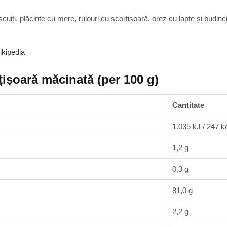
scuiți, plăcinte cu mere, rulouri cu scorțișoară, orez cu lapte și budinci
ikipedia
rțișoară măcinată (per 100 g)
Cantitate
1.035 kJ / 247 k
1,2 g
0,3 g
81,0 g
2,2 g