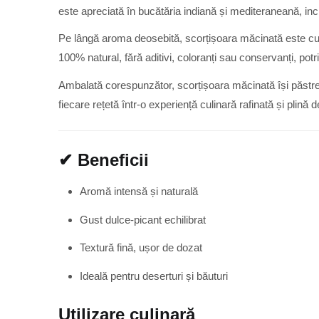
este apreciată în bucătăria indiană și mediteraneană, in
Pe lângă aroma deosebită, scorțișoara măcinată este cunos
100% natural, fără aditivi, coloranți sau conservanți, potri
Ambalată corespunzător, scorțișoara măcinată își păstre
fiecare rețetă într-o experiență culinară rafinată și plină 
✔ Beneficii
Aromă intensă și naturală
Gust dulce-picant echilibrat
Textură fină, ușor de dozat
Ideală pentru deserturi și băuturi
Utilizare culinară