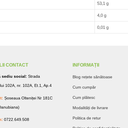
53,1 g
4,0 g
0,01 g
LII CONTACT
INFORMAȚII
 sediu social:
Strada
Blog rețete sănătoase
lui 102A, nr. 102A, Et.1, Ap.4
Cum cumpăr
Cum plătesc
t:
Șoseaua Olteniței Nr 181C
 Danubiana)
Modalități de livrare
Politica de retur
n:
0722.649.508