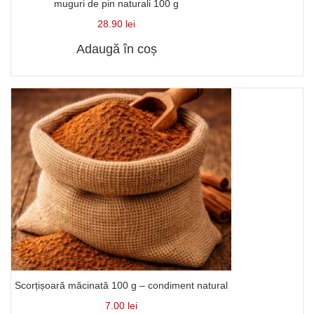
muguri de pin naturali 100 g
28.90
lei
Adaugă în coș
Scorțișoară măcinată 100 g – condiment natural
7.00
lei