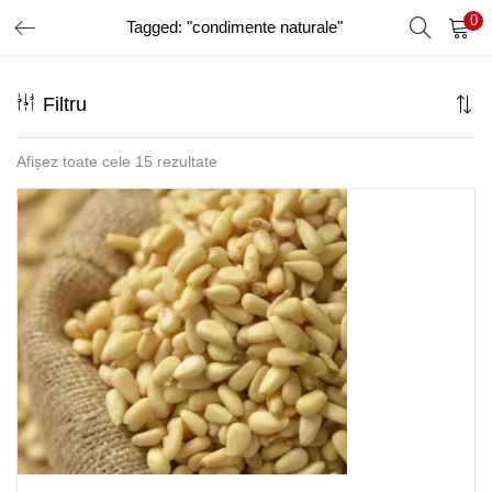
0
Tagged: "condimente naturale"
AUTENTIFICARE
ÎNREGISTRARE
Filtru
Introduceți numele de utilizator și parola pentru a vă autentifica.
Afișez toate cele 15 rezultate
Amintește-ți de mine
Ai uitat parola?