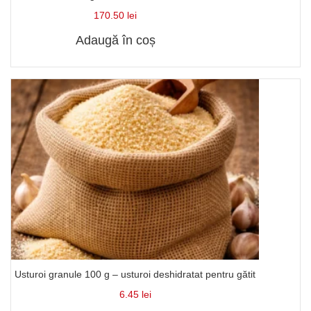
170.50
lei
Adaugă în coș
Usturoi granule 100 g – usturoi deshidratat pentru gătit
6.45
lei