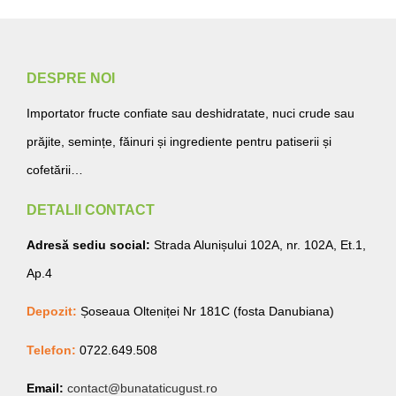
DESPRE NOI
Importator fructe confiate sau deshidratate, nuci crude sau
prăjite, semințe, făinuri și ingrediente pentru patiserii și
cofetării…
DETALII CONTACT
Adresă sediu social:
Strada Alunișului 102A, nr. 102A, Et.1,
Ap.4
Depozit:
Șoseaua Olteniței Nr 181C (fosta Danubiana)
Telefon:
0722.649.508
Email:
contact@bunataticugust.ro