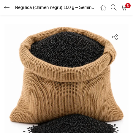
0
Negrilică (chimen negru) 100 g – Semințe Negre Aromate pentru Condimentare și Alimentație Echilibrată
AUTENTIFICARE
ÎNREGISTRARE
Introduceți numele de utilizator și parola pentru a vă autentifica.
Amintește-ți de mine
Ai uitat parola?